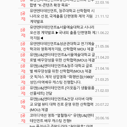
22.03.16
지]
합병 "K-콘텐츠 확장 목표"
유앤엔터테인먼트, 청주대학교 산학협력 시
[공
나리오 선정, 국제출품 단편영화 제작 지원
21.11.12
지]
계약발표
유앤엔터테인먼트&서울예술대학교 시나리
[공
오선정 계약발표 ▶국내외 출품 단편영화 제
21.06.22
지]
작지원◀
[공
유앤엔터테인먼트&성균관대학교 연기예술
21.05.06
지]
학과와 영화제작지원, 산학협력 MOU 체결
[공
유앤[U&]엔터테인먼트&서울예술대학교 글
21.04.20
지]
로벌 배우양성을 위한 산학협력(MOU) 체결
[공
유앤[U&]엔터테인먼트&청주 대학교 글로
21.04.16
지]
벌 배우양성을 위한 산학협력(MOU) 체결
[공
굿 픽쳐스 제작 상업영화 "화평반점(1980)"
21.03.25
지]
성인/아역배우 캐스팅 진행합니다.
[공
유앤[U&]엔터테인먼트 [이웃돕기 생활용품
21.02.03
지]
선물세트] 전달
유앤[U&]엔터테인먼트&건양 사이버 대학
[공
교 모델 뷰티 대학 진로 운영 위한 산학협력
20.07.22
지]
(MOU) 체결
[공
코미디액션 영화 "열혈형사" 유앤[U&]엔터
20.06.16
지]
테인먼트 배우 캐스팅 진행!!
tvn 퓨전사극 주말드라마 "철인왕후" 아역