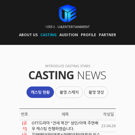
너와나 - U&ENTERTAINMENT
ABOUT US
CASTING
AUDITION
PROFILE
PARTNER
INTRODUCE CASTING STARS
CASTING
NEWS
캐스팅 현황
촬영 스케치
촬영 영상
번호
제목
작성일
[공
OTT드라마 "전세 역전" 성인/아역 주연배
23.04.26
지]
우 캐스팅 진행하였습니다.
[공
유앤엔터테인먼트X장엔터테인먼트와 인수