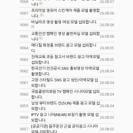
9068
26.08.07
니다
프리미엄 영유아 스킨케어 제품 모델 촬영합
9067
26.08.06
니다.
바닐라코 영상 촬영 여성 모델 섭외합니다.
9066
26.08.06
교통안전 캠페인 영상 출연하실 모델 섭외합
9065
26.08.06
니다
메디힐 화장품 브랜드 광고 모델 섭외합니
9064
26.08.05
다.
천재교육 초등 참고서 브랜드 광고 아역모델
9063
26.08.05
섭외합니다.
한국전기 안전공사 SNS 홍보영상 아역모델
9062
26.08.04
촬영합니다.
고양 스타필드 SNS 광고 성인/아역모델 섭
9061
26.08.04
외합니다.
국립중앙의료원 TV 캠페인 시니어모델 섭외
9060
26.08.04
합니다.
남성 뷰티브랜드 선(SUN) 제품 광고 모델 섭
9059
26.08.04
외합니다.
IPTV 광고 니어(NEAR) 보청기 촬영 모델 섭
9058
26.08.03
외합니다.
[공공기관] 음주운전 근절 공익광고 시니어
9057
26.08.03
모델 섭외합니다.