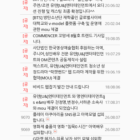
[공
주연/조연 유앤[U&]엔터테인먼트에서 오디
20.06.02
지]
션 진행 및 캐스팅 최종 확정입니다^^
[BTS] 방탄소년단 재학중인 글로벌사이버
[공
대학교와 v-model 플랫폼 구축 및 운영에
20.02.04
지]
관한 mou 체결
[공
COMMENCER 꼬망세 8월호 트랜드 기사입
19.08.05
지]
니다.
사단법인 한국영상예술협회 후원하는 아역,
[공
주니어,성인배우 전문 유앤[U&]엔터테인먼
19.07.29
지]
트와 DM콘텐츠 공동제작사 설립
잭스트리, 유앤[U&]엔터테인먼트 청소년 성
[공
장드라마 “락캣밴드” 웹 드라마 제작을 위한
19.06.19
지]
협약(MOU) 체결
[공
비비드 웹잡지 발간 안내 드립니다
18.08.06
지]
유앤[U&]엔터테인먼트 와 명엔터테이먼트(j
[공
s e&m) 배우 천정명,변정수,서하준 소속사
17.08.31
지]
와 mou 체결이 되었습니다
플레이 아쿠아리움 SNS광고 아역모델 섭외
9070
26.08.07
합니다.
영화제 출품작 영화 "침묵0 시간" 아역배우
9069
26.08.07
섭외합니다.
G마켓 헤지스 의류 남자 성인 모델 섭외합