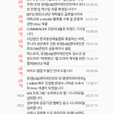
[공
주연/조연 유앤[U&]엔터테인먼트에서 오디
20.06.02
지]
션 진행 및 캐스팅 최종 확정입니다^^
[BTS] 방탄소년단 재학중인 글로벌사이버
[공
대학교와 v-model 플랫폼 구축 및 운영에
20.02.04
지]
관한 mou 체결
[공
COMMENCER 꼬망세 8월호 트랜드 기사입
19.08.05
지]
니다.
사단법인 한국영상예술협회 후원하는 아역,
[공
주니어,성인배우 전문 유앤[U&]엔터테인먼
19.07.29
지]
트와 DM콘텐츠 공동제작사 설립
잭스트리, 유앤[U&]엔터테인먼트 청소년 성
[공
장드라마 “락캣밴드” 웹 드라마 제작을 위한
19.06.19
지]
협약(MOU) 체결
[공
비비드 웹잡지 발간 안내 드립니다
18.08.06
지]
유앤[U&]엔터테인먼트 와 명엔터테이먼트(j
[공
s e&m) 배우 천정명,변정수,서하준 소속사
17.08.31
지]
와 mou 체결이 되었습니다
tvN 프로그램 "슈퍼푸드의 힘" 시니어모델
9024
26.07.14
섭외합니다.
정부정착 공공기관 캠페인 광고 시니어모델
9023
26.07.13
섭외합니다.
샤르나 글로벌 신규 프리미엄 차(茶) 브랜드