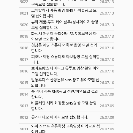
9022
26.07.13
전속모델 섭외합니다.
고체탈취제 제품 촬영 SNS 바이럴광고 모
9021
26.07.13
델 섭외합니다.
뷰티 제품(두피 케어 샴푸) 상세페이지 촬영
9020
26.07.13
모델 섭외합니다.
화성시 어린이 문화센터 SNS 홍보영상 아
9019
26.07.13
역모델 섭외합니다.
청담동 웨딩 스튜디오 화보 촬영 모델 섭외
9018
26.07.10
합니다
피오나 웨딩 스튜디오 화보촬영 모델 섭외합
9017
26.07.10
니다.
쁘띠프랑스 테마파크 유투브 영상 촬영 아역
9016
26.07.10
모델 섭외합니다.
일동후디스 산양분유 SNS광고 유아모델 섭
9015
26.07.10
외합니다.
풋 케어 제품 SNS광고 성인/아역모델 섭외
9014
26.07.09
합니다.
비플레인 시카 화장품 SNS영상 모델 촬영
9013
26.07.09
합니다.
9012
뮤직비디오 이미지 모델 섭외합니다.
26.07.09
와이즈 캠프 초등학생 교육영상 아역모델 섭
9011
26.07.09
외합니다.