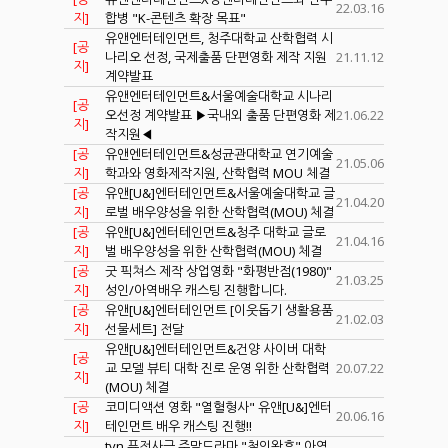
22.03.16
지]
합병 "K-콘텐츠 확장 목표"
유앤엔터테인먼트, 청주대학교 산학협력 시
[공
나리오 선정, 국제출품 단편영화 제작 지원
21.11.12
지]
계약발표
유앤엔터테인먼트&서울예술대학교 시나리
[공
오선정 계약발표 ▶국내외 출품 단편영화 제
21.06.22
지]
작지원◀
[공
유앤엔터테인먼트&성균관대학교 연기예술
21.05.06
지]
학과와 영화제작지원, 산학협력 MOU 체결
[공
유앤[U&]엔터테인먼트&서울예술대학교 글
21.04.20
지]
로벌 배우양성을 위한 산학협력(MOU) 체결
[공
유앤[U&]엔터테인먼트&청주 대학교 글로
21.04.16
지]
벌 배우양성을 위한 산학협력(MOU) 체결
[공
굿 픽쳐스 제작 상업영화 "화평반점(1980)"
21.03.25
지]
성인/아역배우 캐스팅 진행합니다.
[공
유앤[U&]엔터테인먼트 [이웃돕기 생활용품
21.02.03
지]
선물세트] 전달
유앤[U&]엔터테인먼트&건양 사이버 대학
[공
교 모델 뷰티 대학 진로 운영 위한 산학협력
20.07.22
지]
(MOU) 체결
[공
코미디액션 영화 "열혈형사" 유앤[U&]엔터
20.06.16
지]
테인먼트 배우 캐스팅 진행!!
tvn 퓨전사극 주말드라마 "철인왕후" 아역