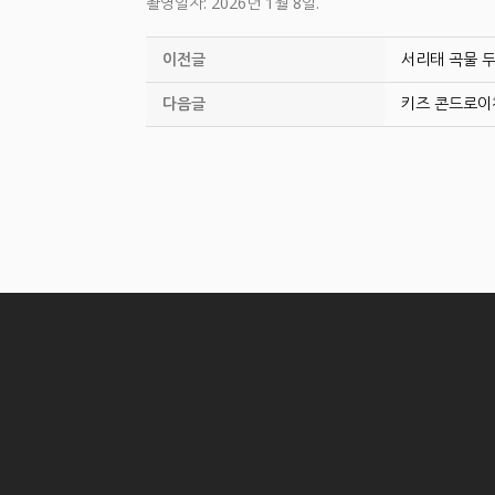
촬영일자: 2026년 1월 8일.
이전글
서리태 곡물 두
다음글
키즈 콘드로이