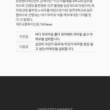
유앤엔터테인먼트 관계자는 "지난 서울예술대학교와 업무협
약으로 진행된 중편영화 '진주' 촬영을 성공적으로 마쳤으며, 제
작에 관한 풍부한 노하우를 바탕으로 이번 청주대학교와 업무
협약으로 진행되는 '네가 부러워' 작품 제작에 대한 기대를 한
다"고 말했다.
제주교통복지신문, TW News
바디 프리미엄 폴더 유아매트 바이럴 광고 아
이전글
역모델 섭외합니다.
삼천리 자전거 유모차/자전거 바이럴 영상 광
다음글
고 성인/아역모델 섭외합니다.
U&ENTERTAINMENT