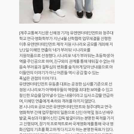
[제주교통복지신문 신혜정 기자]
유엔엔터테인먼트와 청주대
학교 연극·영화학부가 지난 4월 산학협력 업무체결을 진행한
이후 유앤엔터테인먼트 제작 지원 시나리오 공모를 개최해 지
난 2일 이혜민 연출의 '네가 부러워' 시나리오를
지원작품으로 선정했다.
시나리오 '네가 부러워'는 초등학생 아
역을 주인공으로 하여, 친구와의 관계를 통해 채워질 수 없는 마
음속 부러움과 질투심의 변화를 솔직하게 담아낸 내용으로 아
이들만의 이야기가 아닌 어른들 역시 공감 할 수 있는
폭넓은 관점의 이야기다.
유앤엔터테인먼트 유동훈 대표는 공정한 심사를 기준으로 선
정된 시나리오가 아역배우들의 역량을 최대한 보여줄 수 있고
참신한 모습을 담아낼 수 있는 내용이라고 심사 소감을 언급하
며, 이혜민 연출에게 축하와 격려를 아끼지 않았다.
본 시나리오 공모전은 유엔엔터테인먼트와 청주대학교 연극·
영화학부 간에 업무협약의 일환으로 신인 아역 및 청소년 배우
발굴, 육성과 더불어 신인 감독 발굴이라는 분명한 목적을 가지
고 진행되며, 장기적 프로젝트로써 국제영화제를 통해 국내 영
화산업의 기초를 확고하게 다지고자 하는 분명한 목표가 있다.