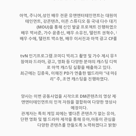
아역, 주니어,성인 배우 전문 유앤엔터테인먼트는 대원미디어, 명엔
테인먼트, 강콘텐츠, 이온 스튜디오 등 국내 다수 대기업과 협업
(MOU)을 통해 신인 발굴 프로젝트 진행하였으며
배우 박서준, 가수 윤종신, 배우 소유진, 탤런트 권혁수, 배우 김강우
배우 수애, 탤런트 박소현, 배우 이서진과 아역 광고 CF를 진행하였다
tvN 인기프로그램 코미디 빅리그 촬영 및 가수 제시 뮤직비디오 제
참여와 드라마, 광고, 영화 등 다양한 분야의 캐스팅 디렉터를 바탕
로 아역 캐스팅 실황을 배출하고 있다.
최근에는 김종욱, 이해진 PD가 연출한 웹드라마 “내 마음의 높은음
리” 주, 조연 캐스팅을 진행하였다.
양사는 이번 공동사업을 시작으로 DM콘텐츠의 영상 제작 능력과 
앤엔터테인먼트의 인적 자원을 결합하여 다양한 영상사업을 전개
예정이다.
관계자는 특히 게임 외에는 별다른 콘텐츠가 없는 유아, 아동을 위
단편 영화 및 웹 드라마 제작을 통해 유아,아동이 관심을 갖을 수 있
다양한 콘텐츠를 만들도록 노력하겠다고 밝혔다.